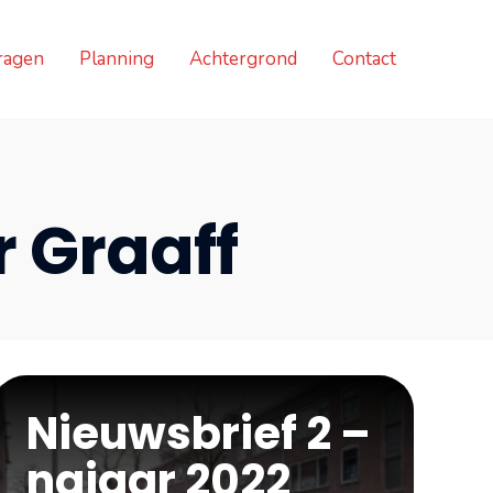
ragen
Planning
Achtergrond
Contact
r Graaff
Nieuwsbrief 2 –
najaar 2022