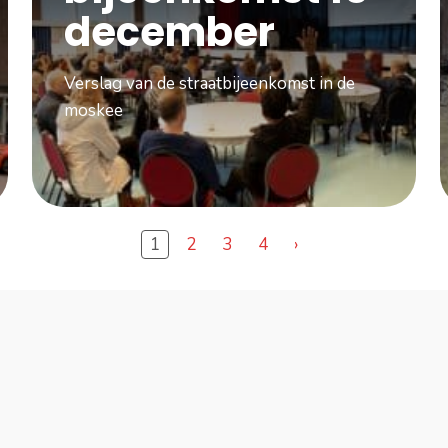
december
Verslag van de straatbijeenkomst in de
moskee
1
2
3
4
›