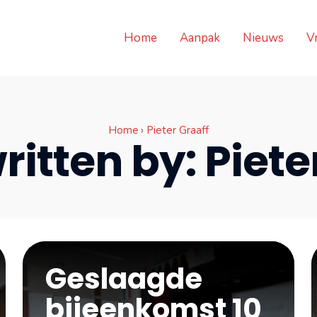
Home
Aanpak
Nieuws
V
Home
›
Pieter Graaff
ritten by:
Piete
Geslaagde
bijeenkomst 10