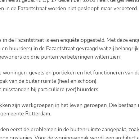
dan eerst gedacht. Op 17 december 2020 heeft de gemeent
n in de Fazantstraat worden niet gesloopt, maar verbeterd.
n de Fazantstraat is een enquête opgesteld. Met deze enquê
n huurders) in de Fazantstraat gevraagd wat zij belangrijk
bewoners op drie punten verbeteringen willen zien:
 woningen, gevels en portieken en het functioneren van de
ak van de buitenruimte (heel en schoon).
 misstanden bij particuliere (ver)huurders.
kken zijn werkgroepen in het leven geroepen. Die bestaan
 gemeente Rotterdam.
den eerst de problemen in de buitenruimte aangepakt, zoals
oge opstapjes. Voor de woningaanpak wordt een architect 